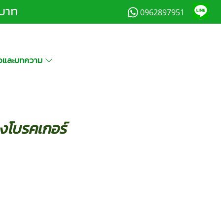
0บาท
0962897951
มือและบทความ
ุงโบรคเกอร์